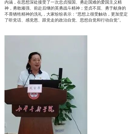
内涵，在思想深处接受了一次忠贞报国、勇赴国难的爱国主义精
神，勇敢顽强、前赴后继的英勇战斗精神；坚贞不屈、勇于献身的
不畏牺牲精神的洗礼，大家纷纷表示：“思想上很受触动，更加坚定
了听党话、感党恩、跟党走的政治自觉、思想自觉和行动自觉”。