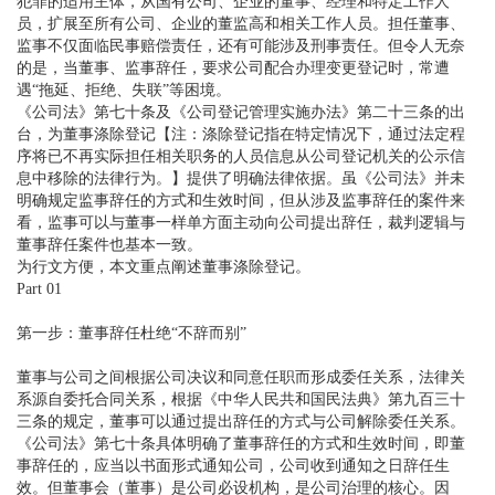
犯罪的适用主体，从国有公司、企业的董事、经理和特定工作人
员，扩展至所有公司、企业的董监高和相关工作人员。担任董事、
监事不仅面临民事赔偿责任，还有可能涉及刑事责任。但令人无奈
的是，当董事、监事辞任，要求公司配合办理变更登记时，常遭
遇“拖延、拒绝、失联”等困境。
《公司法》第七十条及《公司登记管理实施办法》第二十三条的出
台，为董事涤除登记【注：涤除登记指在特定情况下，通过法定程
序将已不再实际担任相关职务的人员信息从公司登记机关的公示信
息中移除的法律行为。】提供了明确法律依据。虽《公司法》并未
明确规定监事辞任的方式和生效时间，但从涉及监事辞任的案件来
看，监事可以与董事一样单方面主动向公司提出辞任，裁判逻辑与
董事辞任案件也基本一致。
为行文方便，本文重点阐述董事涤除登记。
Part 01
第一步：董事辞任杜绝“不辞而别”
董事与公司之间根据公司决议和同意任职而形成委任关系，法律关
系源自委托合同关系，根据《中华人民共和国民法典》第九百三十
三条的规定，董事可以通过提出辞任的方式与公司解除委任关系。
《公司法》第七十条具体明确了董事辞任的方式和生效时间，即董
事辞任的，应当以书面形式通知公司，公司收到通知之日辞任生
效。但董事会（董事）是公司必设机构，是公司治理的核心。因