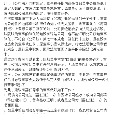
此，《公司法》同时规定：董事在任期内辞任导致董事会成员低于
法定人数的，在改选出的董事就任前，原董事仍应当依照法律、行
政法规和公司章程的规定，履行董事职务。
在河南省濮阳市中级人民法院（2025）豫09民终71号案件中，董事
向公司住所地邮寄书面辞任通知，但无人签收，遂董事又在《河南
日报》上登报公示了辞任通知，公司拒绝配合后向法院提起诉讼。
法院认为董事的辞任通知没有送达公司，也不能证明公司获知董事
辞任，不符合《公司法》第七十条规定，辞任尚未生效。且在没有
改选出的董事就任前，原董事仍应依照法律、行政法规和公司章程
的规定，履行董事职务。因此法院驳回了董事的涤除登记诉讼请
求。
通过这个案例可以看出，阻却董事恢复“自由身”的主要障碍为：首
先，公司没有收到董事辞任的意思表示。无论董事以什么方式发出
辞任意思表示，以能够证明公司收到为准。
其次，公司内部没有形成决议选举继任的董事，主要发生在董事辞
任后将导致董事会人数低于法定人数（即3人），或公司仅有一名执
行董事情形下。
为此，建议有辞任需求的董事做好如下工作：
1. 现场向公司送达《辞任通知书》并要求公司签收；或向公司邮寄
《辞任通知书》，留存签收证明，或者是公司对《辞任通知书》的
书面回函。
2. 如董事辞任后会影响董事会正常有效运作的，应及时督促公司内