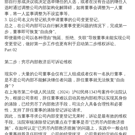
部自行形成决议或决定选举继任的人选，或者在没有合适的继任人
选时通过调整公司内部架构化解障碍，如将董事会调整为一人董
事，将一人监事调整为不设监事等。
3. 以公司名义向登记机关申请董事的公司变更登记。
总之，在公司内部可以自行解决董事变更问题的情况下，完成第一
步，董事即可恢复“自由身”。
即便最终公司以各种理由“拖延、拒绝、失联”导致董事未能实现公司
变更登记，做好第一步工作也更有利于启动第二步维权诉讼。
Part 02
第二步：穷尽内部救济后可诉讼维权
现实中，大量的公司董事会仅有三人组成或者仅有一名执行董事，
是不是公司内部不能解决继任者问题，辞任董事就无法恢复“自由
身”？
在上海市第二中级人民法院（2024）沪02民终1343号案件中法院认
为，根据公司章程，辞任董事难以启动其他内部程序以实现其身份
的涤除，已经穷尽了内部救济手段，司法介入具备合理性和必要
性，支持了辞任董事的涤除登记诉讼请求。
因此，当董事寻求公司内部变更登记无果时，诉讼是最有效的维权
手段。法院审核涤除登记的重点在于董事是否“已穷尽内部救济措
施”，在如何认定“已穷尽内部救济措施”的问题上，实践中一般会结
合董事持股及任职情况、公司的经营状况、公司章程约定的任免程