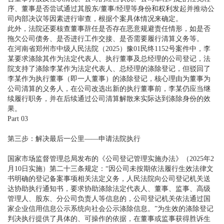
序、董事是否尝试通过其股东/董事/经理等身份和权利发起并推动公
司内部决议等因素进行审查，根据个案具体情况来确定。
此外，法院还要核查董事辞任是否存在恶意规避责任情形，如是否
拖欠公司债务、是否进行工作交接、是否需要履行清算义务等。
在河南省郑州市中级人民法院（2025）豫01民终1152号案件中，李
某要求涤除其作为法定代表人、执行董事及总经理的公司登记，法
院支持了涤除李某作为法定代表人、总经理的涤除登记，但驳回了
李某作为执行董事（即一人董事）的涤除登记，核心理由为董事为
公司清算的义务人，在公司改选出新的执行董事前，李某仍应当继
续履行职务，并在后续通过公司清算解散来实际达到涤除身份的效
果。
Part 03
第三步：解决最后一公里——申请法院执行
国家市场监督管理总局发布的《公司登记管理实施办法》（2025年2
月10日实施）第二十三条规定：“因公司未按期依法履行生效法律文
书明确的登记备案事项相关法定义务，人民法院向公司登记机关送
达协助执行通知书，要求协助涤除法定代表人、董事、监事、高级
管理人、股东、分公司负责人等信息的，公司登记机关依法通过国
家企业信用信息公示系统向社会公示涤除信息。”为生效的涤除登记
判决执行提供了具体的、可操作的依据，在董事或监事获得胜诉生