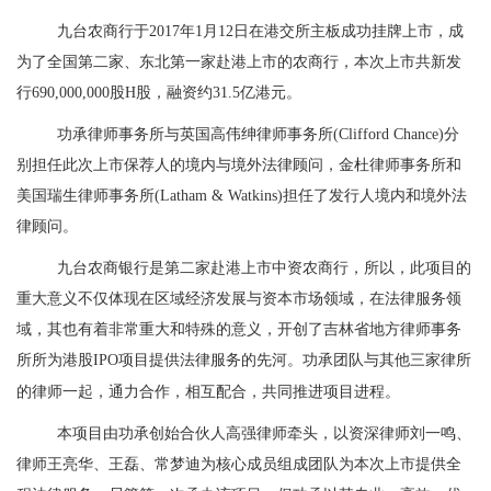
九台农商行于
2017年1月12日在港交所
主板成功
挂牌上市，
成
为了
全国第二家、东北第一家赴港上市的农商行
，本次上市共新发
行690
,
000
,000
股
H
股，
融资约
31.5亿
港元。
功承律师事务所与英国高伟绅律师事务所
(Clifford Chance)分
别担任此次上市保荐人的境内与境外法律顾问，金杜律师事务所和
美国瑞生律师事务所(Latham & Watkins)担任了发行人境内和境外法
律顾问。
九台农商银行是第二家赴港上市中资农商行，所以，此项目的
重大意义不仅体现在区域经济发展与资本市场领域，在法律服务领
域，其也有着非常重大和特殊的意义，开创了吉林省地方律师事务
所所为港股IPO项目提供法律服务的先河。功承团队与其他三家律所
的律师一起，通力合作，相互配合，共同推进项目进程。
本项目由
功承创始
合伙人高强律师牵头，以资深律师刘一鸣、
律师王亮华、王磊、常梦迪为核心成员组成团队为本次上市提供全