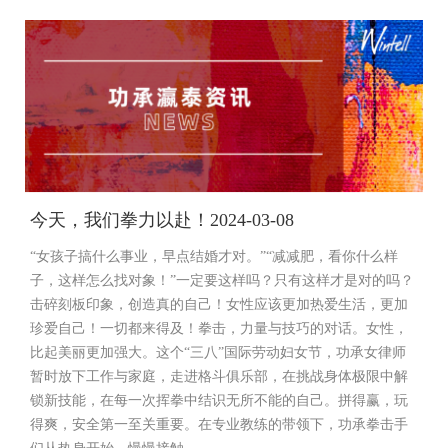
今天，我们拳力以赴！2024-03-08
“女孩子搞什么事业，早点结婚才对。”“减减肥，看你什么样
子，这样怎么找对象！”一定要这样吗？只有这样才是对的吗？
击碎刻板印象，创造真的自己！女性应该更加热爱生活，更加
珍爱自己！一切都来得及！拳击，力量与技巧的对话。女性，
比起美丽更加强大。这个“三八”国际劳动妇女节，功承女律师
暂时放下工作与家庭，走进格斗俱乐部，在挑战身体极限中解
锁新技能，在每一次挥拳中结识无所不能的自己。拼得赢，玩
得爽，安全第一至关重要。在专业教练的带领下，功承拳击手