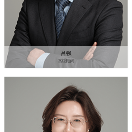
吕强
高级顾问