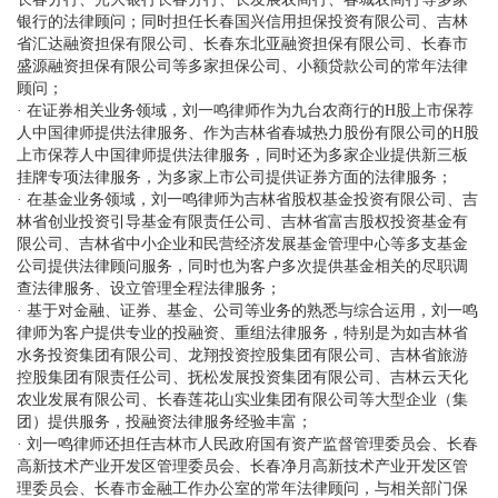
银行的法律顾问；同时担任长春国兴信用担保投资有限公司、吉林
省汇达融资担保有限公司、长春东北亚融资担保有限公司、长春市
盛源融资担保有限公司等多家担保公司、小额贷款公司的常年法律
顾问；
· 在证券相关业务领域，刘一鸣律师作为九台农商行的H股上市保荐
人中国律师提供法律服务、作为吉林省春城热力股份有限公司的H股
上市保荐人中国律师提供法律服务，同时还为多家企业提供新三板
挂牌专项法律服务，为多家上市公司提供证券方面的法律服务；
· 在基金业务领域，刘一鸣律师为吉林省股权基金投资有限公司、吉
林省创业投资引导基金有限责任公司、吉林省富吉股权投资基金有
限公司、吉林省中小企业和民营经济发展基金管理中心等多支基金
公司提供法律顾问服务，同时也为客户多次提供基金相关的尽职调
查法律服务、设立管理全程法律服务；
· 基于对金融、证券、基金、公司等业务的熟悉与综合运用，刘一鸣
律师为客户提供专业的投融资、重组法律服务，特别是为如吉林省
水务投资集团有限公司、龙翔投资控股集团有限公司、吉林省旅游
控股集团有限责任公司、抚松发展投资集团有限公司、吉林云天化
农业发展有限公司、长春莲花山实业集团有限公司等大型企业（集
团）提供服务，投融资法律服务经验丰富；
· 刘一鸣律师还担任吉林市人民政府国有资产监督管理委员会、长春
高新技术产业开发区管理委员会、长春净月高新技术产业开发区管
理委员会、长春市金融工作办公室的常年法律顾问，与相关部门保