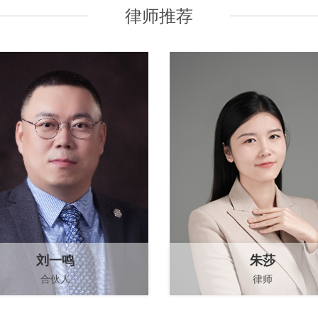
律师推荐
刘一鸣
朱莎
合伙人
律师