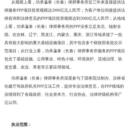
从规模上看，功承瀛泰（长春）律师事务所近三年来直接提供法
律服务
PPP
项目投资规模达
2000
亿元人民币；为客户单位间接提供法
律咨询和法律意见的
PPP
项目投资规模达到
3000
亿元人民币；从地域
上看，功承瀛泰（长春）律师事务所的
PPP
业务立足东北、辐射全
国。在吉林、辽宁、黑龙江、内蒙古、重庆、浙江等地承揽了一批
具有较大影响的重大基础设施项目，其中包含多个财政部各批次示
范项目；从行业上看，功承瀛泰（长春）律师事务所服务的
PPP
项目
包含了基础设施、公用事业、特色小镇、环境保护、流域治理、轨
道交通、农业、养老等主要应用领域。
功承瀛泰（长春）律师事务所深度参与了国务院法制办、吉林省
住建厅等政府机关
PPP
立法工作，提供专业法律意见，在
PPP
领域的
业绩得到了各级政府、社会资本方、行业协会、法律评级机构等广
泛认同。
执业范围：