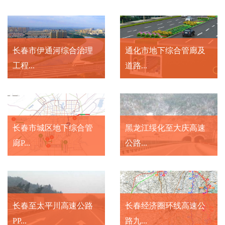
长春市伊通河综合治理
通化市地下综合管廊及
工程...
道路...
长春市城区地下综合管
黑龙江绥化至大庆高速
廊P...
公路...
长春至太平川高速公路
长春经济圈环线高速公
PP...
路九...