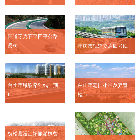
国道牙克石至四平公路
桑树...
重庆市轨道交通四号线
台州市域铁路S1线一期
白山市老旧小区及弃管
P...
楼节...
抚松县漫江镇旅游扶贫